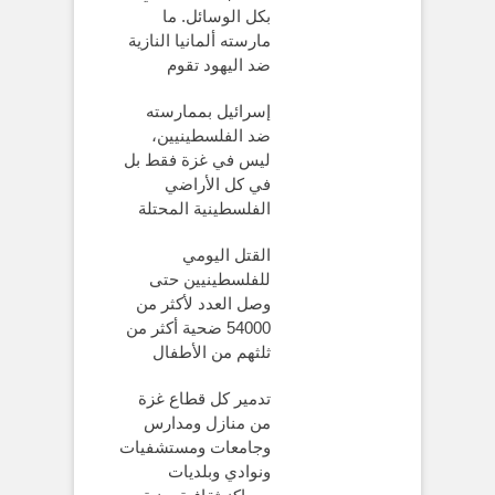
بكل الوسائل. ما
مارسته ألمانيا النازية
ضد اليهود تقوم
إسرائيل بممارسته
ضد الفلسطينيين،
ليس في غزة فقط بل
في كل الأراضي
الفلسطينية المحتلة
القتل اليومي
للفلسطينيين حتى
وصل العدد لأكثر من
54000 ضحية أكثر من
ثلثهم من الأطفال
تدمير كل قطاع غزة
من منازل ومدارس
وجامعات ومستشفيات
ونوادي وبلديات