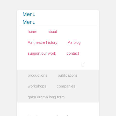
Menu
Menu
Primary Menu
Skip
home
about
to
content
Az theatre history
Az blog
support our work
contact
Search
Secondary Menu
Skip
productions
publications
to
content
workshops
companies
gaza drama long term