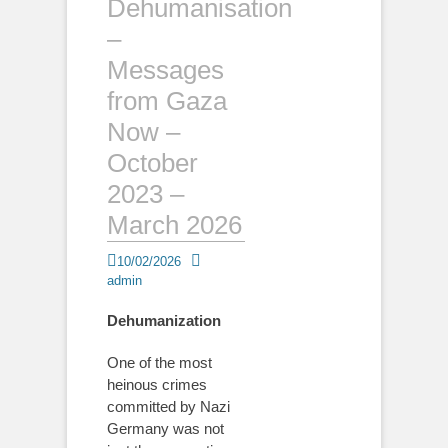
Dehumanisation
–
Messages
from Gaza
Now –
October
2023 –
March 2026
Posted
Author
10/02/2026
on
admin
Dehumanization
One of the most
heinous crimes
committed by Nazi
Germany was not