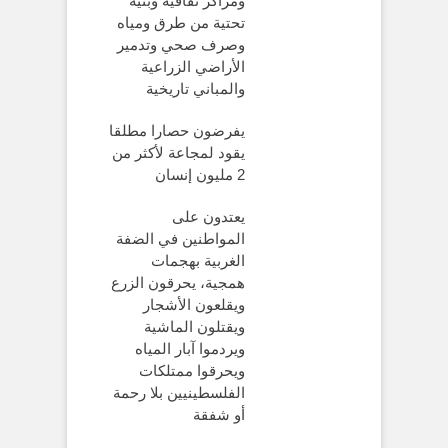
ومراكز ثقافية وبنية
تحتية من طرق ومياه
وصرف صحي وتدمير
الأراضي الزراعية
والمباني تاريخية
يفرضون حصارا مطلقا
يقود لمجاعة لأكثر من
2 مليون إنسان
يعتدون على
المواطنين في الضفة
الغربية بهجمات
همجية، يحرقون الزرع
ويقلعون الأشجار
ويقتلون الماشية
ويردموا آبار المياه
ويحرقوا ممتلكات
الفلسطينيين بلا رحمة
أو شفقة