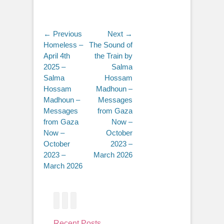
Post
← Previous
Next →
Previous
Next
Homeless –
The Sound of
navigation
post:
post:
April 4th
the Train by
2025 –
Salma
Salma
Hossam
Hossam
Madhoun –
Madhoun –
Messages
Messages
from Gaza
from Gaza
Now –
Now –
October
October
2023 –
2023 –
March 2026
March 2026
Facebook
Twitter
Email
Recent Posts