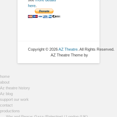
here
.
Copyright © 2026
AZ Theatre
. All Rights Reserved.
AZ Theatre Theme by
home
about
Az theatre history
Az blog
support our work
contact
productions
War and Peace: Gaza (Palestine) / London (UK)